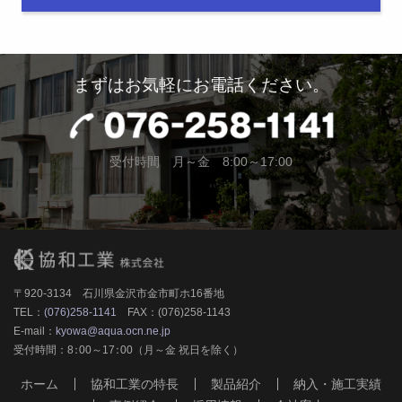
まずはお気軽にお電話ください。
受付時間 月～金 8:00～17:00
〒920-3134 石川県金沢市金市町ホ16番地
TEL：
(076)258-1141
FAX：(076)258-1143
E-mail：
kyowa@aqua.ocn.ne.jp
受付時間：8
：
00～17
：
00（月～金 祝日を除く）
ホーム
協和工業の特長
製品紹介
納入・施工実績